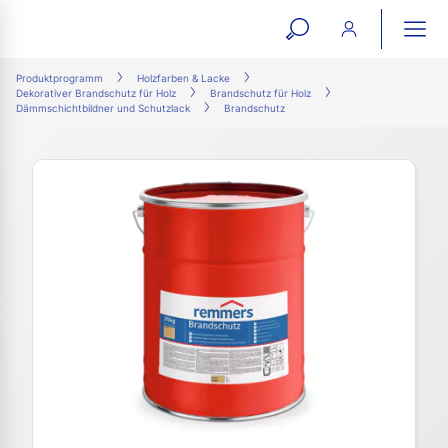
open
ope
search
mai
ation
Produktprogramm
Holzfarben & Lacke
Dekorativer Brandschutz für Holz
Brandschutz für Holz
form
navi
Dämmschichtbildner und Schutzlack
Brandschutz