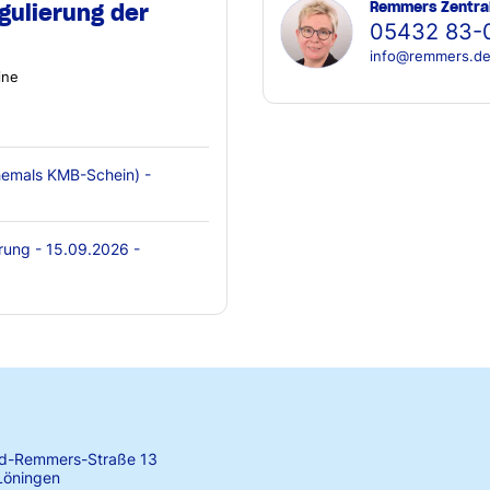
Remmers Zentra
gulierung der
05432 83-
info@remmers.d
ine
emals KMB-Schein) -
rung - 15.09.2026 -
rd-Remmers-Straße 13
Löningen