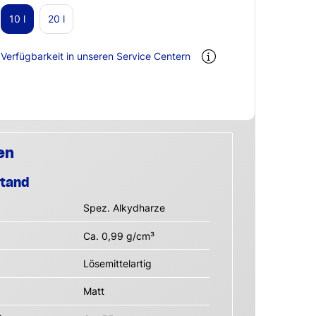
10 l
20 l
Verfügbarkeit in unseren Service Centern
en
stand
Spez. Alkydharze
Ca. 0,99 g/cm³
Lösemittelartig
Matt