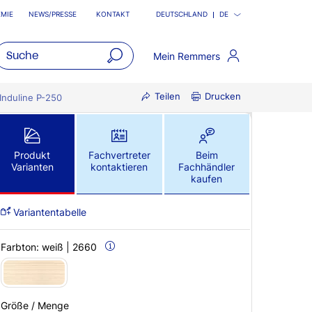
MIE
NEWS/PRESSE
KONTAKT
DEUTSCHLAND
DE
Mein Remmers
open
Teilen
Drucken
main
Induline P-250
navigatio
Produkt
Fachvertreter
Beim
Varianten
kontaktieren
Fachhändler
kaufen
Variantentabelle
Farbton:
weiß | 2660
Größe / Menge