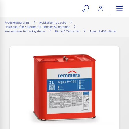
open
ope
search
mai
ation
Produktprogramm
Holzfarben & Lacke
Holzlacke, Öle & Beizen für Tischler & Schreiner
form
navi
Wasserbasierte Lacksysteme
Härter/ Vernetzer
Aqua H-484-Härter