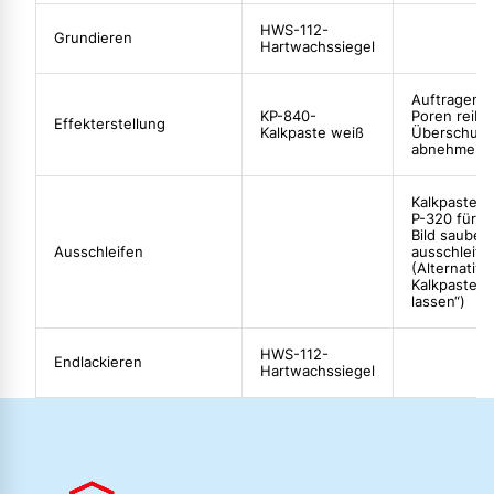
HWS-112-
Grundieren
Hartwachssiegel
Auftragen u
KP-840-
Poren reibe
Effekterstellung
Kalkpaste weiß
Überschuss
abnehmen
Kalkpaste m
P-320 für ei
Bild sauber
Ausschleifen
ausschleife
(Alternativ
Kalkpaste „
lassen“)
HWS-112-
Endlackieren
Hartwachssiegel