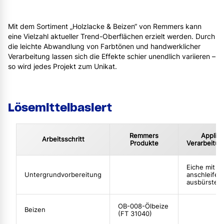
Mit dem Sortiment „Holzlacke & Beizen“ von Remmers kann
eine Vielzahl aktueller Trend-Oberflächen erzielt werden. Durch
die leichte Abwandlung von Farbtönen und handwerklicher
Verarbeitung lassen sich die Effekte schier unendlich variieren –
so wird jedes Projekt zum Unikat.
Lösemittelbasiert
Remmers
Applika
Arbeitsschritt
Produkte
Verarbeitun
Eiche mit P
Untergrundvorbereitung
anschleifen
ausbürsten
OB-008-Ölbeize
Beizen
(FT 31040)