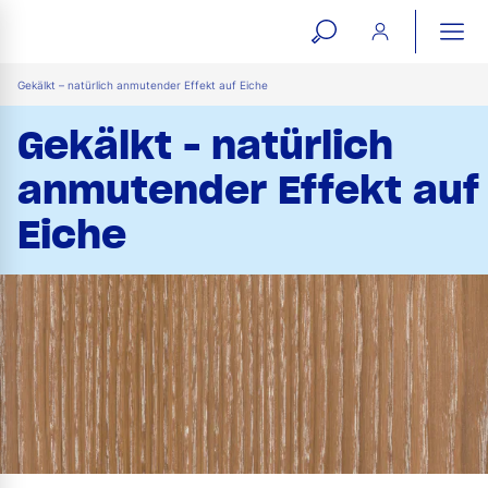
open
ope
search
mai
ation
Gekälkt – natürlich anmutender Effekt auf Eiche
form
navi
Gekälkt - natürlich
anmutender Effekt auf
Eiche