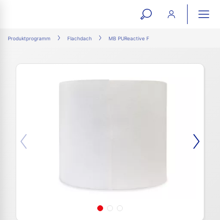
open
ope
search
mai
ation
Produktprogramm
Flachdach
MB PUReactive F
form
navi