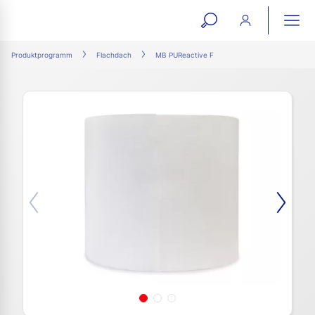
open
ope
search
mai
ation
Produktprogramm
Flachdach
MB PUReactive F
form
navi