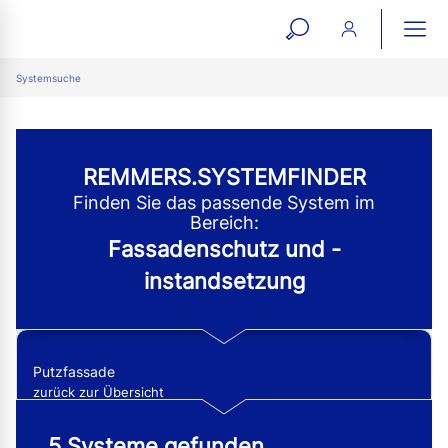
open
ope
search
mai
ation
Systemsuche
form
navi
REMMERS.SYSTEMFINDER
Finden Sie das passende System im
Bereich:
Fassadenschutz und -
instandsetzung
Putzfassade
zurück zur Übersicht
5 Systeme gefunden