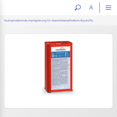
open
ope
search
mai
ation
Hydrophobierende Imprägnierung für lösemittelempfindliche Baustoffe
form
navi