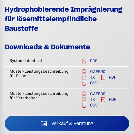
Hydrophobierende Imprägnierung
für lösemittelempfindliche
Baustoffe
Downloads & Dokumente
Systemdatenblatt
PDF
Muster-Leistungsbeschreibung
GAEB90
für Planer
TXT
PDF
CSV
Muster-Leistungsbeschreibung
GAEB90
für Verarbeiter
TXT
PDF
CSV
Verkauf & Beratung