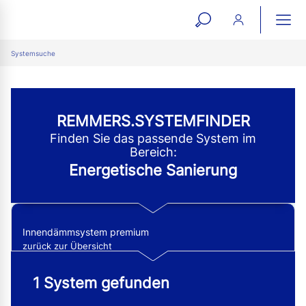
open
ope
search
mai
ation
Systemsuche
form
navi
REMMERS.SYSTEMFINDER
Finden Sie das passende System im
Bereich:
Energetische Sanierung
Innendämmsystem premium
zurück zur Übersicht
1 System gefunden