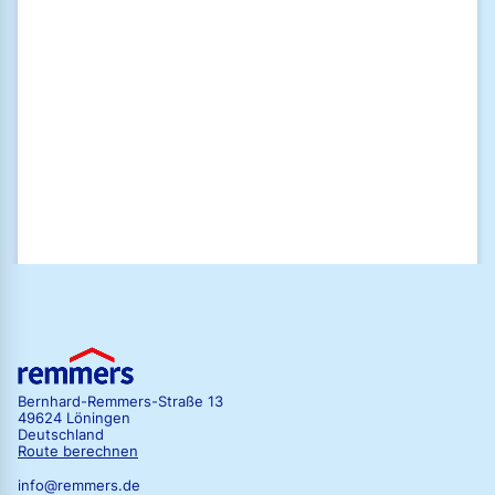
übersenden. Mit dem Widerrufen der Einwilligung zum Erhalt der
Newsletter wird auch die Einwilligung zum vorgenannten Tracking
widerrufen.
Ich habe die
Datenschutzrichtlinien
der Remmers GmbH gelesen und
stimme diesen zu.
Zum Newsletter anmelden
Bernhard-Remmers-Straße 13
49624 Löningen
Deutschland
Route berechnen
info@remmers.de