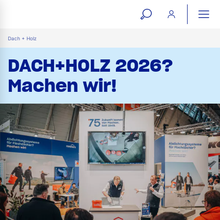
open
ope
search
mai
ation
Dach + Holz
form
navi
DACH+HOLZ 2026?
Machen wir!