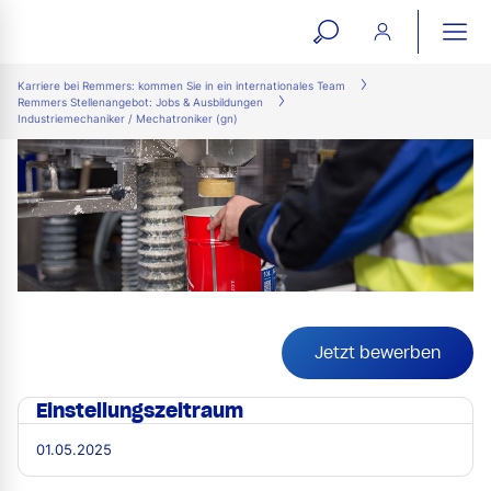
open
ope
search
mai
ation
Karriere bei Remmers: kommen Sie in ein internationales Team
Remmers Stellenangebot: Jobs & Ausbildungen
form
navi
Industriemechaniker / Mechatroniker (gn)
Jetzt bewerben
Einstellungszeitraum
01.05.2025