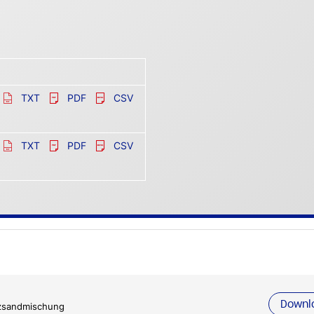
TXT
PDF
CSV
TXT
PDF
CSV
Downl
zsandmischung