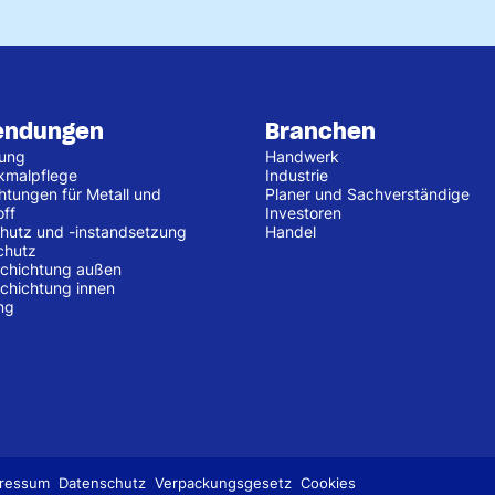
endungen
Branchen
tung
Handwerk
kmalpflege
Industrie
htungen für Metall und
Planer und Sachverständige
off
Investoren
hutz und -instandsetzung
Handel
chutz
chichtung außen
chichtung innen
ng
ressum
Datenschutz
Verpackungsgesetz
Cookies