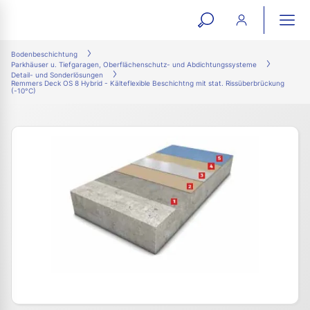
open
ope
search
mai
ation
Bodenbeschichtung
Parkhäuser u. Tiefgaragen, Oberflächenschutz- und Abdichtungssysteme
form
navi
Detail- und Sonderlösungen
Remmers Deck OS 8 Hybrid - Kälteflexible Beschichtng mit stat. Rissüberbrückung
(-10°C)