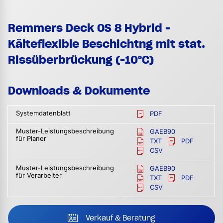
Remmers Deck OS 8 Hybrid -
Kälteflexible Beschichtng mit stat.
Rissüberbrückung (-10°C)
Downloads & Dokumente
Systemdatenblatt
PDF
Muster-Leistungsbeschreibung
GAEB90
für Planer
TXT
PDF
CSV
Muster-Leistungsbeschreibung
GAEB90
für Verarbeiter
TXT
PDF
CSV
Verkauf & Beratung