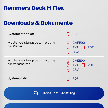
Remmers Deck M Flex
Downloads & Dokumente
Systemdatenblatt
PDF
Muster-Leistungsbeschreibung
GAEB90
für Planer
TXT
PDF
CSV
Muster-Leistungsbeschreibung
GAEB90
für Verarbeiter
TXT
PDF
CSV
Systemprofil
PDF
Verkauf & Beratung