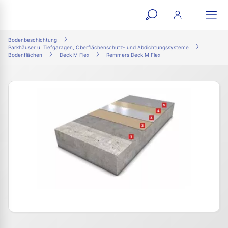
open
ope
search
mai
ation
Bodenbeschichtung
Parkhäuser u. Tiefgaragen, Oberflächenschutz- und Abdichtungssysteme
form
navi
Bodenflächen
Deck M Flex
Remmers Deck M Flex