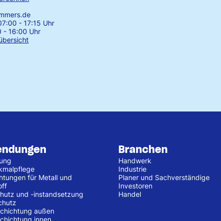
emmers.de
7:00 - 17:15 Uhr
0 - 16:00 Uhr
übersicht
endungen
Branchen
tung
Handwerk
kmalpflege
Industrie
htungen für Metall und
Planer und Sachverständige
off
Investoren
hutz und -instandsetzung
Handel
chutz
chichtung außen
chichtung innen