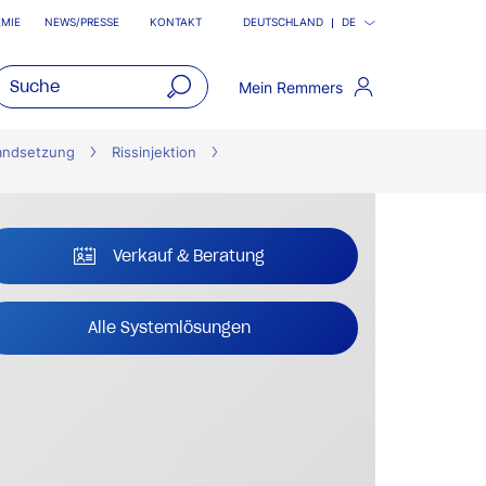
MIE
NEWS/PRESSE
KONTAKT
DEUTSCHLAND
DE
Mein Remmers
open
main
andsetzung
Rissinjektion
navigatio
Verkauf & Beratung
Alle Systemlösungen