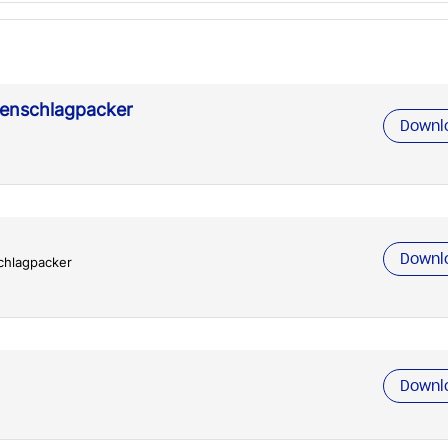
lenschlagpacker
Downl
Downl
chlagpacker
Downl