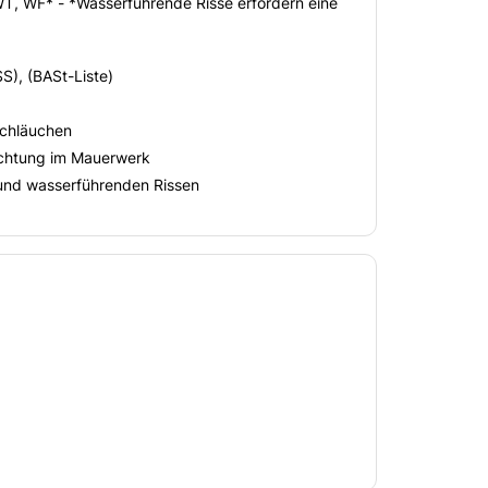
T, WF* - *Wasserführende Risse erfordern eine
S), (BASt-Liste)
schläuchen
ichtung im Mauerwerk
und wasserführenden Rissen