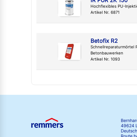
IR PUR 2K 150
Hochflexibles PU-Injekti
Artikel Nr. 6871
Betofix R2
Schnellreparaturmörtel
Betonbauwerken
Artikel Nr. 1093
Bernha
49624 
Deutsch
Route b