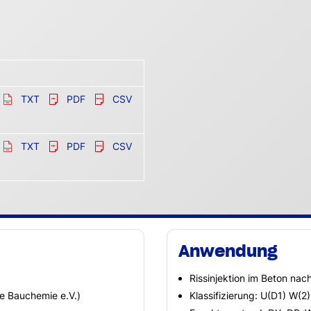
TXT
PDF
CSV
TXT
PDF
CSV
Anwendung
Rissinjektion im Beton na
he Bauchemie e.V.)
Klassifizierung: U(D1) W(2)