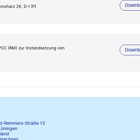
Downl
onsharz 2K, D-I (P)
 PCC (RM) zur Instandsetzung von
Downl
rd-Remmers-Straße 13
Löningen
land
erechnen