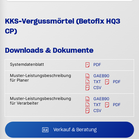
KKS-Vergussmörtel (Betofix HQ3
CP)
Downloads & Dokumente
Systemdatenblatt
PDF
Muster-Leistungsbeschreibung
GAEB90
für Planer
TXT
PDF
CSV
Muster-Leistungsbeschreibung
GAEB90
für Verarbeiter
TXT
PDF
CSV
Verkauf & Beratung