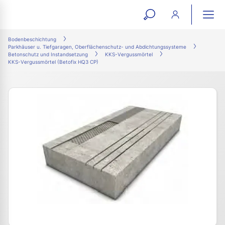
open
ope
search
mai
ation
Bodenbeschichtung
Parkhäuser u. Tiefgaragen, Oberflächenschutz- und Abdichtungssysteme
form
navi
Betonschutz und Instandsetzung
KKS-Vergussmörtel
KKS-Vergussmörtel (Betofix HQ3 CP)