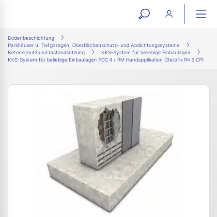
open
ope
search
mai
ation
Bodenbeschichtung
Parkhäuser u. Tiefgaragen, Oberflächenschutz- und Abdichtungssysteme
form
navi
Betonschutz und Instandsetzung
KKS-System für beliebige Einbaulagen
KKS-System für beliebige Einbaulagen PCC II / RM Handapplikation (Betofix R4 S CP)