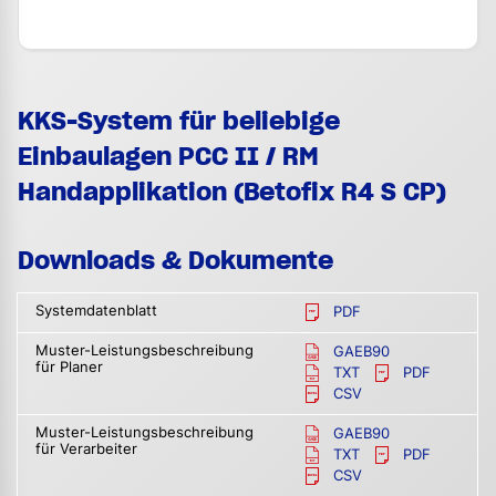
KKS-System für beliebige
Einbaulagen PCC II / RM
Handapplikation (Betofix R4 S CP)
Downloads & Dokumente
Systemdatenblatt
PDF
Muster-Leistungsbeschreibung
GAEB90
für Planer
TXT
PDF
CSV
Muster-Leistungsbeschreibung
GAEB90
für Verarbeiter
TXT
PDF
CSV