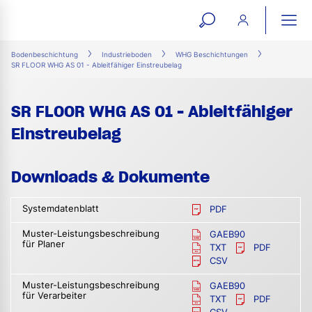
open
ope
search
mai
ation
Bodenbeschichtung
Industrieboden
WHG Beschichtungen
SR FLOOR WHG AS 01 - Ableitfähiger Einstreubelag
form
navi
SR FLOOR WHG AS 01 - Ableitfähiger
Einstreubelag
Downloads & Dokumente
Systemdatenblatt
PDF
Muster-Leistungsbeschreibung
GAEB90
für Planer
TXT
PDF
CSV
Muster-Leistungsbeschreibung
GAEB90
für Verarbeiter
TXT
PDF