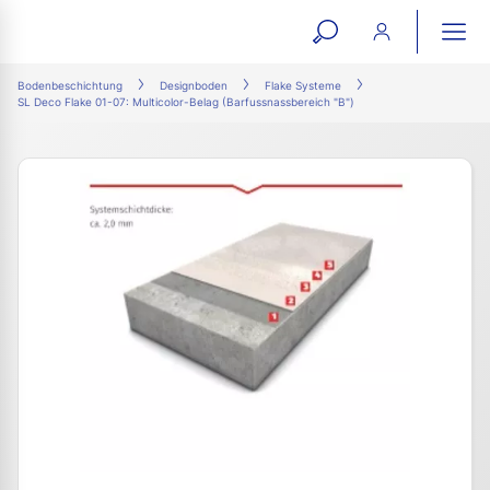
open
ope
search
mai
ation
Bodenbeschichtung
Designboden
Flake Systeme
SL Deco Flake 01-07: Multicolor-Belag (Barfussnassbereich "B")
form
navi