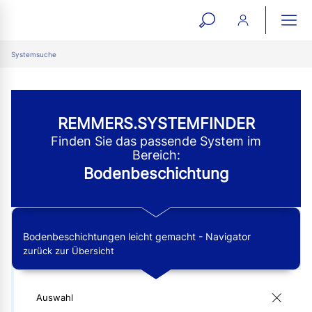
open
ope
search
mai
ation
Systemsuche
form
navi
REMMERS.SYSTEMFINDER
Finden Sie das passende System im
Bereich:
Bodenbeschichtung
Bodenbeschichtungen leicht gemacht - Navigator
zurück zur Übersicht
Auswahl