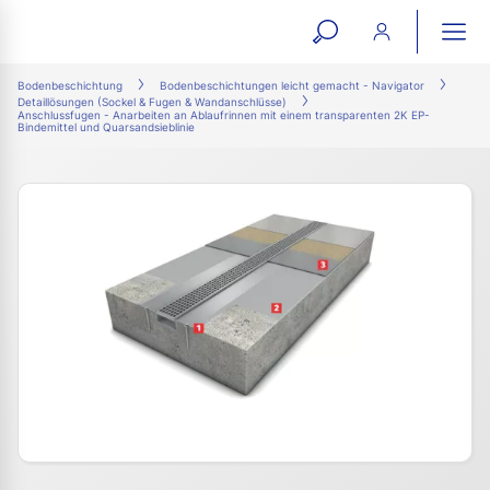
open
ope
search
mai
ation
Bodenbeschichtung
Bodenbeschichtungen leicht gemacht - Navigator
Detaillösungen (Sockel & Fugen & Wandanschlüsse)
form
navi
Anschlussfugen - Anarbeiten an Ablaufrinnen mit einem transparenten 2K EP-
Bindemittel und Quarsandsieblinie