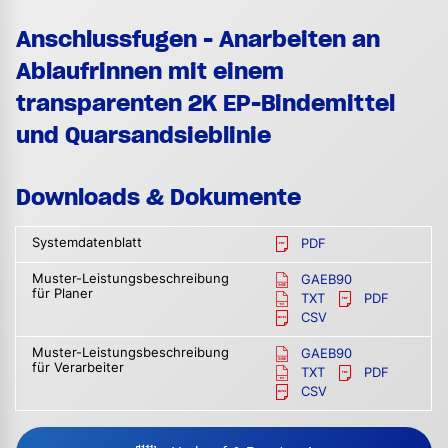
Anschlussfugen - Anarbeiten an
Ablaufrinnen mit einem
transparenten 2K EP-Bindemittel
und Quarsandsieblinie
Downloads & Dokumente
Systemdatenblatt
PDF
Muster-Leistungsbeschreibung
GAEB90
für Planer
TXT
PDF
CSV
Muster-Leistungsbeschreibung
GAEB90
für Verarbeiter
TXT
PDF
CSV