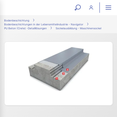
open
ope
search
mai
ation
Bodenbeschichtung
Bodenbeschichtungen in der Lebensmittelindustrie - Navigator
form
navi
PU Beton (Crete) -Detailllösungen
Sockelausbildung - Maschinensockel