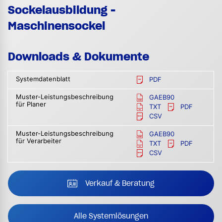
Sockelausbildung -
Maschinensockel
Downloads & Dokumente
Systemdatenblatt
PDF
Muster-Leistungsbeschreibung
GAEB90
für Planer
TXT
PDF
CSV
Muster-Leistungsbeschreibung
GAEB90
für Verarbeiter
TXT
PDF
CSV
Verkauf & Beratung
Alle Systemlösungen