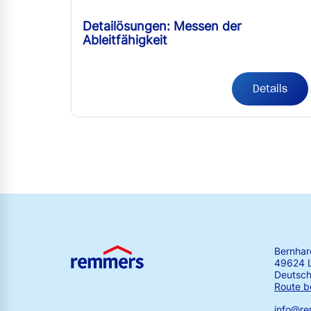
Detailösungen: Messen der
Ableitfähigkeit
Details
Bernha
49624 
Deutsch
Route b
info@r