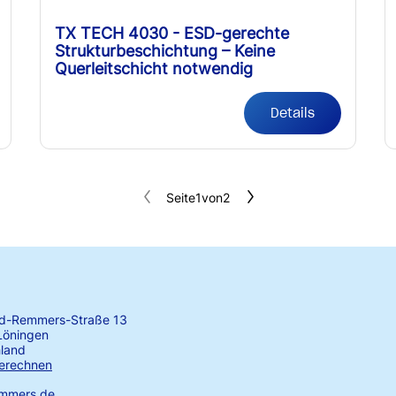
TX TECH 4030 - ESD-gerechte
Strukturbeschichtung – Keine
Querleitschicht notwendig
Details
Seite
1
von
2
rd-Remmers-Straße 13
Löningen
land
erechnen
emmers.de