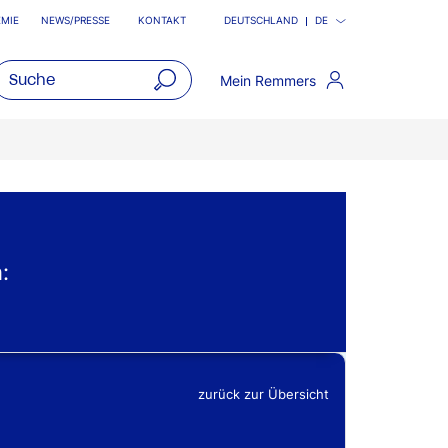
MIE
NEWS/PRESSE
KONTAKT
DEUTSCHLAND
DE
Mein Remmers
open
main
navigatio
:
zurück zur Übersicht