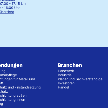
7:00 - 17:15 Uhr
0 - 16:00 Uhr
übersicht
endungen
Branchen
tung
Handwerk
kmalpflege
Industrie
htungen für Metall und
Planer und Sachverständige
off
Investoren
hutz und -instandsetzung
Handel
chutz
chichtung außen
chichtung innen
ng