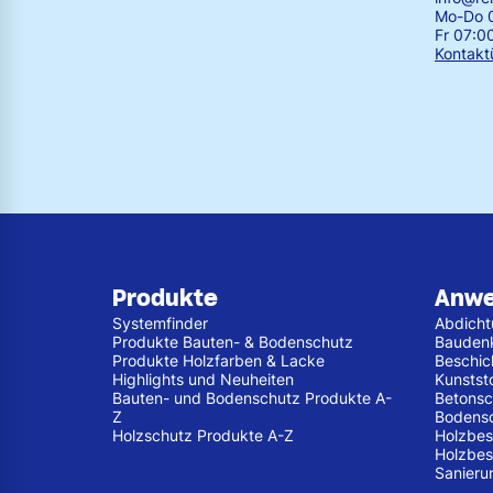
Mo-Do 0
Fr 07:0
Kontakt
Produkte
Anw
Systemfinder
Abdich
Produkte Bauten- & Bodenschutz
Bauden
Produkte Holzfarben & Lacke
Beschic
Highlights und Neuheiten
Kunstst
Bauten- und Bodenschutz Produkte A-
Betonsc
Z
Bodens
Holzschutz Produkte A-Z
Holzbes
Holzbes
Sanieru