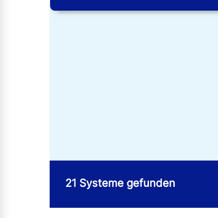
n,
d
21 Systeme gefunden