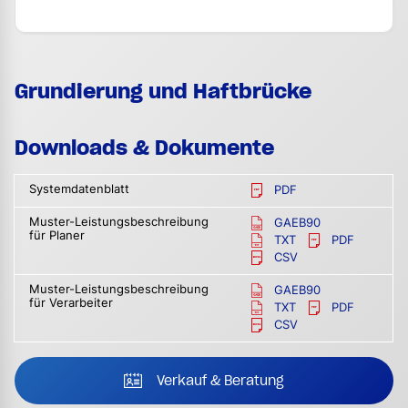
Grundierung und Haftbrücke
Downloads & Dokumente
Systemdatenblatt
PDF
Muster-Leistungsbeschreibung
GAEB90
für Planer
TXT
PDF
CSV
Muster-Leistungsbeschreibung
GAEB90
für Verarbeiter
TXT
PDF
CSV
Verkauf & Beratung