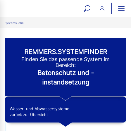
open
ope
search
mai
ation
Systemsuche
form
navi
REMMERS.SYSTEMFINDER
Finden Sie das passende System im
Bereich:
Betonschutz und -
instandsetzung
Wasser- und Abwassersysteme
zurück zur Übersicht