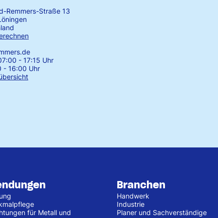
rd-Remmers-Straße 13
Löningen
land
erechnen
emmers.de
7:00 - 17:15 Uhr
0 - 16:00 Uhr
übersicht
endungen
Branchen
tung
Handwerk
kmalpflege
Industrie
htungen für Metall und
Planer und Sachverständige