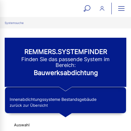
open
ope
search
mai
ation
Systemsuche
form
navi
REMMERS.SYSTEMFINDER
Finden Sie das passende System im
Bereich:
Bauwerksabdichtung
Innenabdichtungssysteme Bestandsgebäude
zurück zur Übersicht
Auswahl