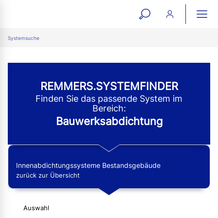
open
ope
search
mai
ation
Systemsuche
form
navi
REMMERS.SYSTEMFINDER
Finden Sie das passende System im
Bereich:
Bauwerksabdichtung
Innenabdichtungssysteme Bestandsgebäude
zurück zur Übersicht
Auswahl