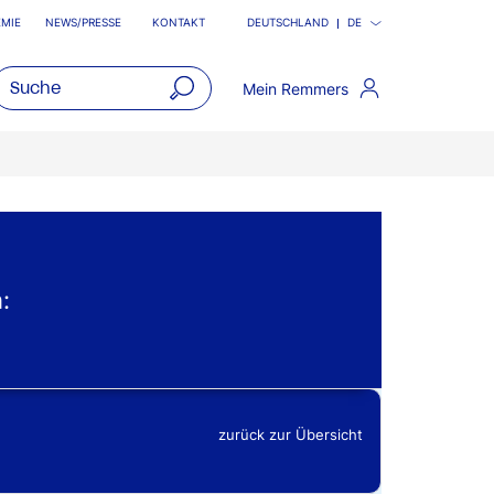
MIE
NEWS/PRESSE
KONTAKT
DEUTSCHLAND
DE
Mein Remmers
open
main
navigatio
:
zurück zur Übersicht