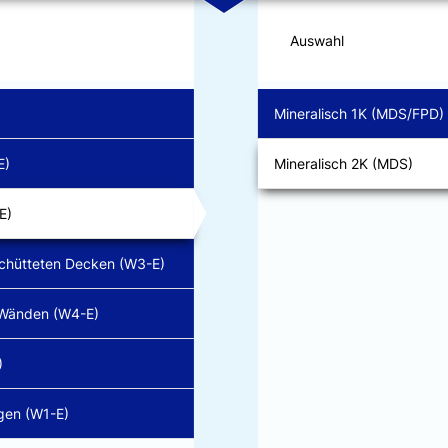
Auswahl
Mineralisch 1K (MDS/FPD)
E)
Mineralisch 2K (MDS)
E)
chütteten Decken (W3-E)
 Wänden (W4-E)
)
gen (W1-E)