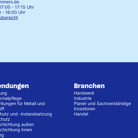
emmers.de
7:00 - 17:15 Uhr
0 - 16:00 Uhr
übersicht
endungen
Branchen
tung
Handwerk
kmalpflege
Industrie
htungen für Metall und
Planer und Sachverständige
off
Investoren
hutz und -instandsetzung
Handel
chutz
chichtung außen
chichtung innen
ng