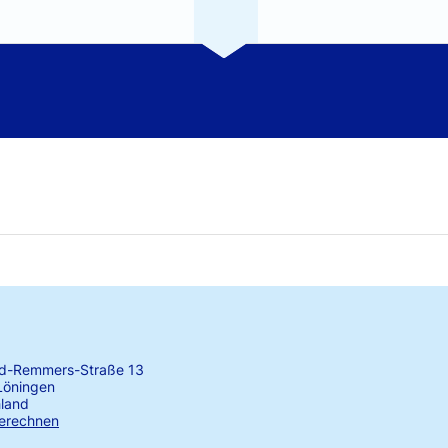
rd-Remmers-Straße 13
Löningen
land
erechnen