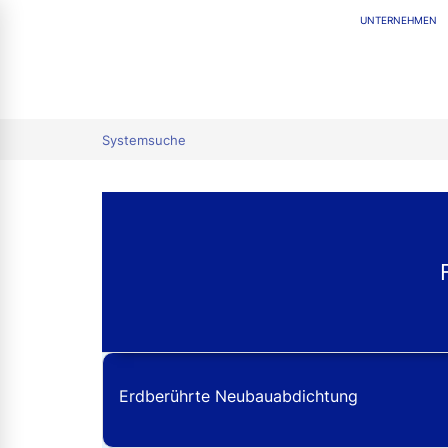
UNTERNEHMEN
tion
Systemsuche
Erdberührte Neubauabdichtung