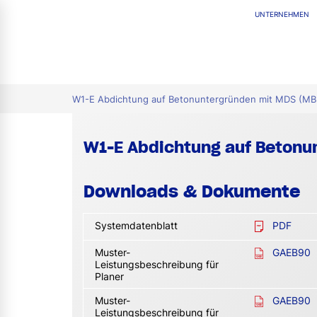
UNTERNEHMEN
tion
W1-E Abdichtung auf Betonuntergründen mit MDS (MB 
W1-E Abdichtung auf Betonun
Downloads & Dokumente
Systemdatenblatt
PDF
Muster-
GAEB90
Leistungsbeschreibung für
Planer
Muster-
GAEB90
Leistungsbeschreibung für