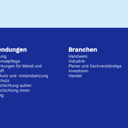
endungen
Branchen
tung
Handwerk
kmalpflege
Industrie
htungen für Metall und
Planer und Sachverständige
off
Investoren
hutz und -instandsetzung
Handel
chutz
chichtung außen
chichtung innen
ng