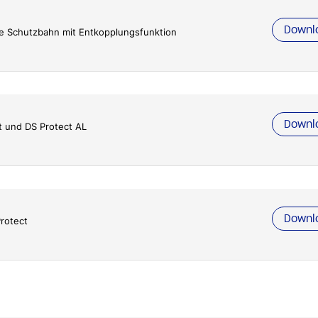
Downl
ge Schutzbahn mit Entkopplungsfunktion
Downl
t und DS Protect AL
Downl
Protect