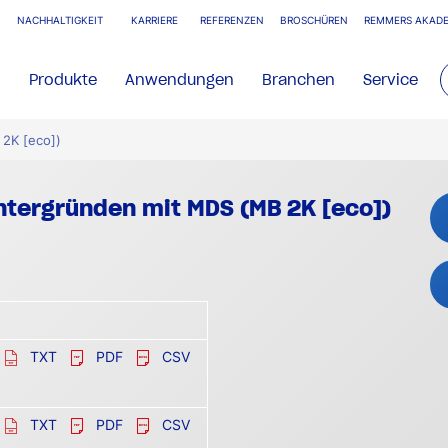
NACHHALTIGKEIT
KARRIERE
REFERENZEN
BROSCHÜREN
REMMERS AKADE
Produkte
Anwendungen
Branchen
Service
2K [eco])
tergründen mit MDS (MB 2K [eco])
TXT
PDF
CSV
TXT
PDF
CSV