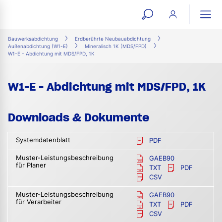
open
ope
search
mai
ation
Bauwerksabdichtung
Erdberührte Neubauabdichtung
Außenabdichtung (W1-E)
Mineralisch 1K (MDS/FPD)
form
navi
W1-E - Abdichtung mit MDS/FPD, 1K
W1-E - Abdichtung mit MDS/FPD, 1K
Downloads & Dokumente
Systemdatenblatt
PDF
Muster-Leistungsbeschreibung
GAEB90
für Planer
TXT
PDF
CSV
Muster-Leistungsbeschreibung
GAEB90
für Verarbeiter
TXT
PDF
CSV