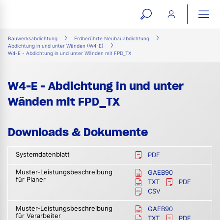
open
ope
search
mai
ation
Bauwerksabdichtung
Erdberührte Neubauabdichtung
Abdichtung in und unter Wänden (W4-E)
form
navi
W4-E - Abdichtung in und unter Wänden mit FPD_TX
W4-E - Abdichtung in und unter
Wänden mit FPD_TX
Downloads & Dokumente
Systemdatenblatt
PDF
Muster-Leistungsbeschreibung
GAEB90
für Planer
TXT
PDF
CSV
Muster-Leistungsbeschreibung
GAEB90
für Verarbeiter
TXT
PDF