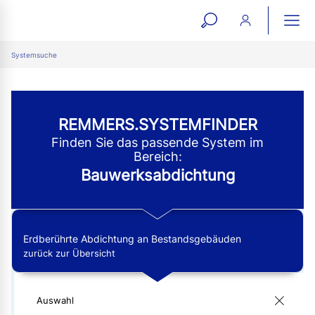
open
ope
search
mai
ation
Systemsuche
form
navi
REMMERS.SYSTEMFINDER
Finden Sie das passende System im
Bereich:
Bauwerksabdichtung
Erdberührte Abdichtung an Bestandsgebäuden
zurück zur Übersicht
Auswahl