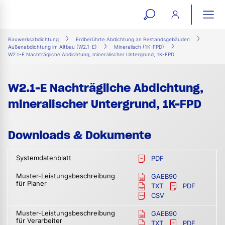
open
ope
search
mai
ation
Bauwerksabdichtung
Erdberührte Abdichtung an Bestandsgebäuden
Außenabdichtung im Altbau (W2.1-E)
Mineralisch (1K-FPD)
form
navi
W2.1-E Nachträgliche Abdichtung, mineralischer Untergrund, 1K-FPD
W2.1-E Nachträgliche Abdichtung,
mineralischer Untergrund, 1K-FPD
Downloads & Dokumente
Systemdatenblatt
PDF
Muster-Leistungsbeschreibung
GAEB90
für Planer
TXT
PDF
CSV
Muster-Leistungsbeschreibung
GAEB90
für Verarbeiter
TXT
PDF