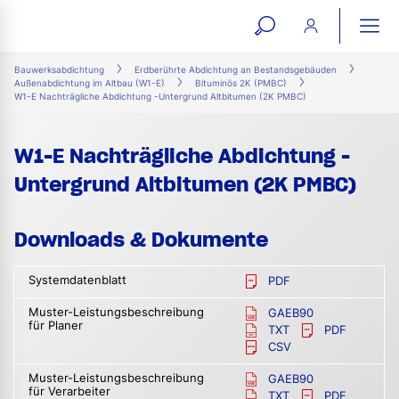
open
ope
search
mai
ation
Bauwerksabdichtung
Erdberührte Abdichtung an Bestandsgebäuden
Außenabdichtung im Altbau (W1-E)
Bituminös 2K (PMBC)
form
navi
W1-E Nachträgliche Abdichtung -Untergrund Altbitumen (2K PMBC)
W1-E Nachträgliche Abdichtung -
Untergrund Altbitumen (2K PMBC)
Downloads & Dokumente
Systemdatenblatt
PDF
Muster-Leistungsbeschreibung
GAEB90
für Planer
TXT
PDF
CSV
Muster-Leistungsbeschreibung
GAEB90
für Verarbeiter
TXT
PDF