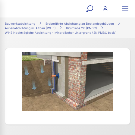
open
ope
search
mai
ation
Bauwerksabdichtung
Erdberührte Abdichtung an Bestandsgebäuden
Außenabdichtung im Altbau (W1-E)
Bituminös 2K (PMBC)
form
navi
W1-E Nachträgliche Abdichtung - Mineralischer Untergrund (2K PMBC basic)