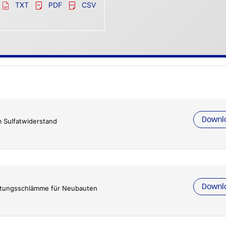
TXT
PDF
CSV
Downl
m Sulfatwiderstand
Downl
chtungsschlämme für Neubauten