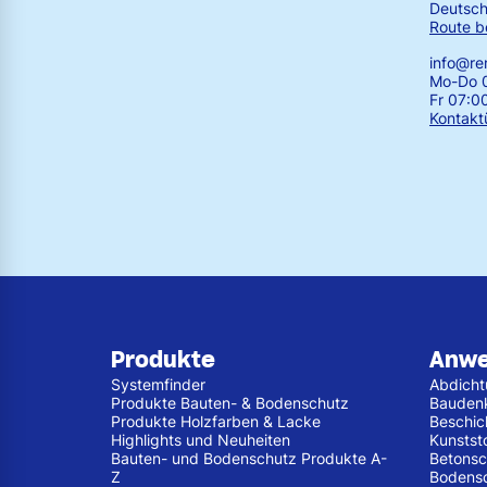
Deutsch
Route b
info@r
Mo-Do 0
Fr 07:0
Kontakt
Produkte
Anw
Systemfinder
Abdich
Produkte Bauten- & Bodenschutz
Bauden
Produkte Holzfarben & Lacke
Beschic
Highlights und Neuheiten
Kunstst
Bauten- und Bodenschutz Produkte A-
Betonsc
Z
Bodens