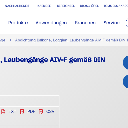
NACHHALTIGKEIT
KARRIERE
REFERENZEN
BROSCHÜREN
REMMERS AKADE
Produkte
Anwendungen
Branchen
Service
nge
Abdichtung Balkone, Loggien, Laubengänge AIV-F gemäß DIN 
n, Laubengänge AIV-F gemäß DIN
TXT
PDF
CSV