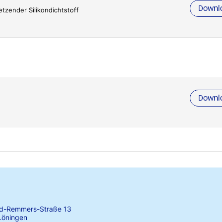
Downl
etzender Silikondichtstoff
Downl
rd-Remmers-Straße 13
Löningen