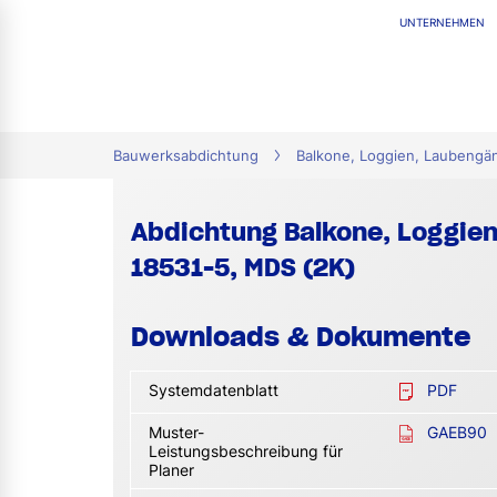
UNTERNEHMEN
tion
Bauwerksabdichtung
Balkone, Loggien, Laubengä
Abdichtung Balkone, Loggie
18531-5, MDS (2K)
Downloads & Dokumente
Systemdatenblatt
PDF
Muster-
GAEB90
Leistungsbeschreibung für
Planer