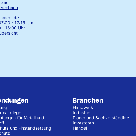
land
erechnen
emmers.de
7:00 - 17:15 Uhr
0 - 16:00 Uhr
übersicht
endungen
Branchen
tung
Handwerk
kmalpflege
Industrie
htungen für Metall und
Planer und Sachverständige
off
Investoren
hutz und -instandsetzung
Handel
chutz