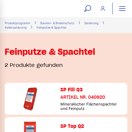
open
ope
search
mai
ation
Produktprogramm
Bauten- & Bodenschutz
Sanierung
Kellersanierung
Feinputze & Spachtel
form
navi
Feinputze & Spachtel
2 Produkte gefunden
SP Fill Q3
ARTIKEL NR. 040920
Mineralischer Flächenspachtel
und Feinputz
SP Top Q2