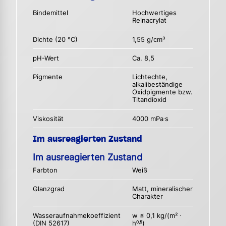
Bindemittel
Hochwertiges
Reinacrylat
Dichte (20 °C)
1,55 g/cm³
pH-Wert
Ca. 8,5
Pigmente
Lichtechte,
alkalibeständige
Oxidpigmente bzw.
Titandioxid
Viskosität
4000 mPa∙s
Im ausreagierten Zustand
Im ausreagierten Zustand
Farbton
Weiß
Glanzgrad
Matt, mineralischer
Charakter
Wasseraufnahmekoeffizient
w ≤ 0,1 kg/(m² ∙
(DIN 52617)
h
)
0,5