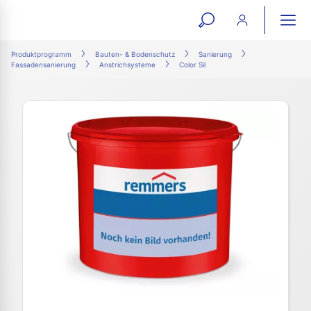
open
ope
search
mai
ation
Produktprogramm
Bauten- & Bodenschutz
Sanierung
Fassadensanierung
Anstrichsysteme
Color Sil
form
navi