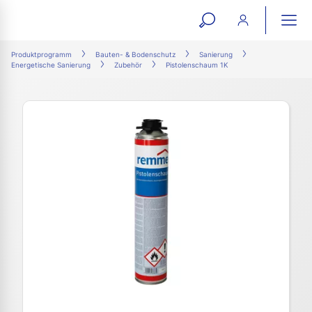
open
ope
search
mai
ation
Produktprogramm
Bauten- & Bodenschutz
Sanierung
Energetische Sanierung
Zubehör
Pistolenschaum 1K
form
navi