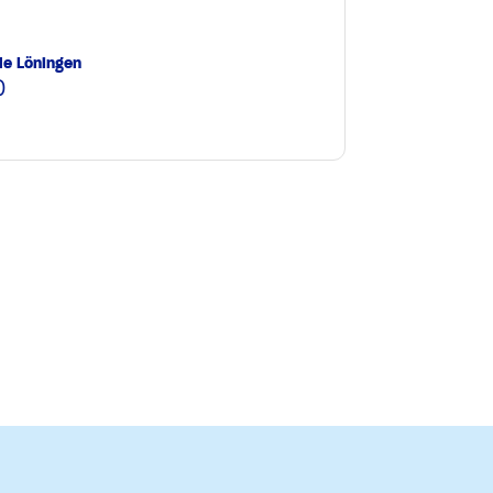
le Löningen
0
e