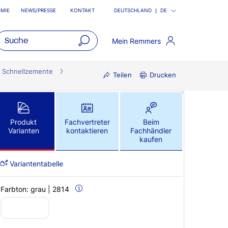
MIE
NEWS/PRESSE
KONTAKT
DEUTSCHLAND
DE
Mein Remmers
open
main
Schnellzemente
Teilen
Drucken
navigatio
Produkt
Fachvertreter
Beim
Varianten
kontaktieren
Fachhändler
kaufen
Variantentabelle
Farbton:
grau | 2814