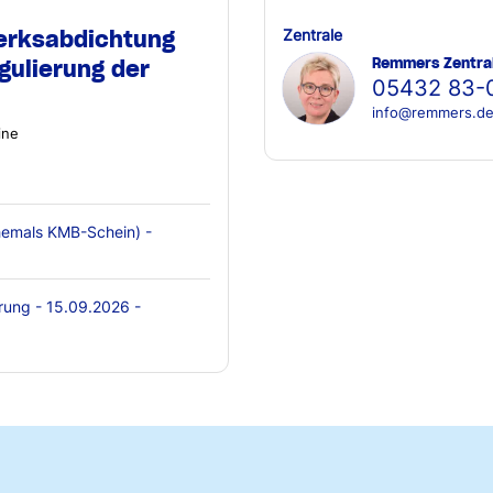
erksabdichtung
Zentrale
Remmers Zentra
gulierung der
05432 83-
info@remmers.d
ine
emals KMB-Schein) -
rung - 15.09.2026 -