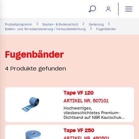
open
ope
search
mai
ation
Produktprogramm
Bauten- & Bodenschutz
Sanierung
Balkon- und Terrassensanierung / Verbundabdichtung
Fugenbänder
form
navi
Fugenbänder
4 Produkte gefunden
Tape VF 120
ARTIKEL NR. 507101
Hochwertiges,
vliesbeschichtetes Premium-
Dichtband auf NBR Kautschuk
Basis
Tape VF 250
ARTIKEL NR. 480501