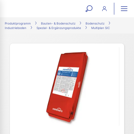
open
ope
search
mai
ation
Produktprogramm
Bauten- & Bodenschutz
Bodenschutz
Industrieboden
Spezial- & Ergänzungsprodukte
Multiplan SIC
form
navi