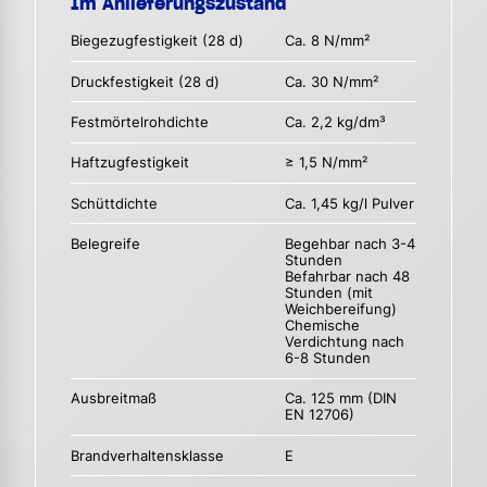
Im Anlieferungszustand
Biegezugfestigkeit (28 d)
Ca. 8 N/mm²
Druckfestigkeit (28 d)
Ca. 30 N/mm²
Festmörtelrohdichte
Ca. 2,2 kg/dm³
Haftzugfestigkeit
≥ 1,5 N/mm²
Schüttdichte
Ca. 1,45 kg/l Pulver
Belegreife
Begehbar nach 3-4
Stunden
Befahrbar nach 48
Stunden (mit
Weichbereifung)
Chemische
Verdichtung nach
6-8 Stunden
Ausbreitmaß
Ca. 125 mm (DIN
EN 12706)
Brandverhaltensklasse
E