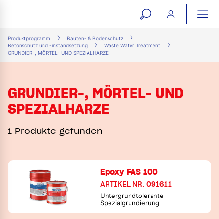
open
ope
search
mai
ation
Produktprogramm
Bauten- & Bodenschutz
Betonschutz und -instandsetzung
Waste Water Treatment
form
navi
GRUNDIER-, MÖRTEL- UND SPEZIALHARZE
GRUNDIER-, MÖRTEL- UND
SPEZIALHARZE
1 Produkte gefunden
Epoxy FAS 100
ARTIKEL NR. 091611
Untergrundtolerante
Spezialgrundierung