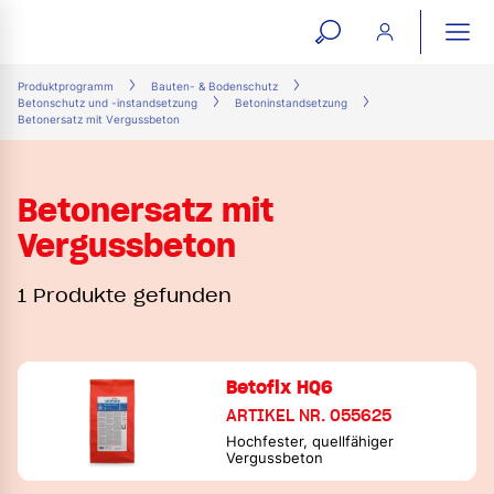
open
ope
search
mai
ation
Produktprogramm
Bauten- & Bodenschutz
Betonschutz und -instandsetzung
Betoninstandsetzung
form
navi
Betonersatz mit Vergussbeton
Betonersatz mit
Vergussbeton
1 Produkte gefunden
Betofix HQ6
ARTIKEL NR. 055625
Hochfester, quellfähiger
Vergussbeton