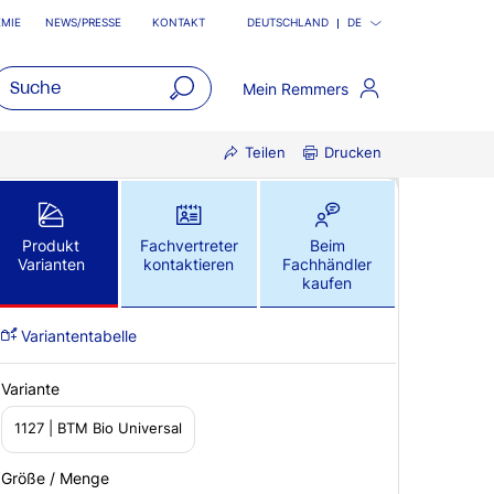
MIE
NEWS/PRESSE
KONTAKT
DEUTSCHLAND
DE
Mein Remmers
open
Teilen
Drucken
main
navigatio
Produkt
Fachvertreter
Beim
Varianten
kontaktieren
Fachhändler
kaufen
Variantentabelle
Variante
1127 | BTM Bio Universal
Größe / Menge