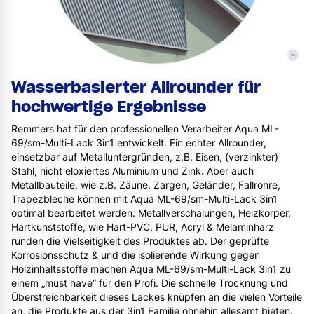
©
Wasserbasierter Allrounder für
hochwertige Ergebnisse
Remmers hat für den professionellen Verarbeiter Aqua ML-
69/sm-Multi-Lack 3in1 entwickelt. Ein echter Allrounder,
einsetzbar auf Metalluntergründen, z.B. Eisen, (verzinkter)
Stahl, nicht eloxiertes Aluminium und Zink. Aber auch
Metallbauteile, wie z.B. Zäune, Zargen, Geländer, Fallrohre,
Trapezbleche können mit Aqua ML-69/sm-Multi-Lack 3in1
optimal bearbeitet werden. Metallverschalungen, Heizkörper,
Hartkunststoffe, wie Hart-PVC, PUR, Acryl & Melaminharz
runden die Vielseitigkeit des Produktes ab. Der geprüfte
Korrosionsschutz & und die isolierende Wirkung gegen
Holzinhaltsstoffe machen Aqua ML-69/sm-Multi-Lack 3in1 zu
einem „must have“ für den Profi. Die schnelle Trocknung und
Überstreichbarkeit dieses Lackes knüpfen an die vielen Vorteile
an, die Produkte aus der 3in1 Familie ohnehin allesamt bieten.