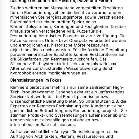
Das Auge restauriert mit - Mörtel, Putze und Farben
Zu den weiteren am Messestand vorgestellten Produkten
für die Restaurierung zählen die leicht zu verarbeitenden
mineralischen Steinergänzungsmörtel sowie verschiedene
Fugenmörtel mit einem breiten Spektrum an
Bindemittelsystemen, Körnungen und Festigkeiten. Darüber
hinaus stehen verschiedene NHL-Putze für die
Restaurierung historischer Bausubstanz zur Verfügung. Die
Putze können als Unter- bzw. Oberputz verarbeitet werden
und ermöglichen es, historische Mörtelrezepturen
objektspezifisch nachzustellen. Für die farbliche Gestaltung
poröser mineralischer Baustoffe können Restauratoren auf
die Silikatfarben von Remmers zurückgreifen. Das
Siliconharz-Farbsystem bietet sich zudem als wirksame
Alternative zur strukturellen Wasserabweisung durch
hydrophobierende Imprägnierungen an.
Dienstleistungen im Fokus
Remmers bietet aber mehr als nur seine zahlreichen High-
Tech-Produktsysteme: Daneben existiert ein umfassendes
Service-Netzwerk, das bei Bedarf planerische bzw.
wissenschaftliche Beratung bietet. So unterstützen z.B. die
Experten der Remmers Fachplanung den Kunden mit einer
ganzheitlichen Betrachtung des Restaurierungsprojekts. Sie
stimmen Produkt- und Systemlösungen aufeinander ab und
kennen sich mit einschlägigen nationalen bzw.
internationalen Baurichtlinien aus.
Auf wissenschaftliche Analyse-Dienstleistungen u.a. im
Auftrag von Architekten, Planern, Restauratoren und