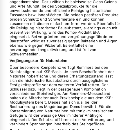
abgestimmt sind. Dazu zählen beispielsweise Clean Galena
und Arte Mundit, beides Spezialprodukte für die
umweltschonende und effiziente Reinigung historischer
Fassaden bzw. Innenflächen. Die beiden pastösen Produkte
binden Schmutz und Schwermetalle ein und können
zusammen mit diesen einfach entfernt werden. Ebenfalls für
die Reinigung historischer Bausubstanz, allerdings auch mit
präventiver Wirkung, wird das Kombi-Produkt BFA
eingesetzt. Bei vergrünten und vergrünungsgefährdeten
Baustoffen wirkt es zuverlässig gegen Bakterien und Algen
ebenso wie gegen Pilzbefall. Es entfaltet eine
hervorragende Langzeitwirkung und ist frei von
Schwermetallen.
Verjüngungskur für Natursteine
Über besondere Kompetenz verfügt Remmers bei den
Steinfestigern auf KSE-Basis. Je nach Beschaffenheit der
Natursteinoberfläche und deren Erhaltungszustand lässt
sich die historische Bausubstanz durch ausgeglichene
Festigkeitsprofile vor dem weiteren Verfall retten. Der
Schlüssel dazu liegt in der passgenauen Kombination
verschiedener Steinfestiger. Am Remmers-Messestand
halten die Mitarbeiter auch Praxisbeispiele aus dem KSE-
Modulsystem bereit. Dieses hat sich u.a. bei der
Restaurierung des Magdeburger Doms bewährt. Für die
Konservierung von Natursteinen mit tonig-mineralischem
Gefüge wird der wässrige Quellminderer Antihygro
eingesetzt. Der Schutzstoff bremst die Verwitterung und
verhindert Spannungen innerhalb des Steingefüges.