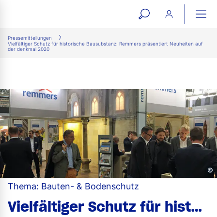
open
ope
search
mai
ation
Pressemitteilungen
Vielfältiger Schutz für historische Bausubstanz: Remmers präsentiert Neuheiten auf
form
navi
der denkmal 2020
©
Thema: Bauten- & Bodenschutz
Vielfältiger Schutz für historische Bausubstanz