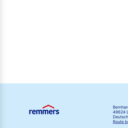
Bernha
49624 
Deutsch
Route b