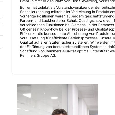
GmbH nimmt er den Platz von Dirk Sieverding, Vorstand
Böhler hat zuletzt als Vorstandsvorsitzender der britisch
Schnellerkennung mikrobieller Verkeimung in Produktions
Vorherige Positionen waren außerdem geschäftsführende
Farben- und Lackhersteller Schulz Coatings, sowie von 
verschiedenen Funktionen bei Siemens. In der Remmers G
Officer sein Know-how bei der Prozess- und Qualitätsopt
Effizienz - die konsequente Absicherung von Produkt- un
Voraussetzung für effiziente Betriebsprozesse. Unsere M
Qualität auf allen Stufen sicher zu stellen. Wir werden m
der Einführung von benutzerfreundlichen Systemen dafür
Schaffung von Remmers-Qualität optimal unterstützt wer
Remmers Gruppe AG.