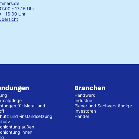
emmers.de
7:00 - 17:15 Uhr
0 - 16:00 Uhr
übersicht
endungen
Branchen
tung
Handwerk
kmalpflege
Industrie
htungen für Metall und
Planer und Sachverständige
off
Investoren
hutz und -instandsetzung
Handel
chutz
chichtung außen
chichtung innen
ng