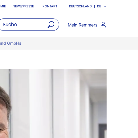
MIE
NEWS/PRESSE
KONTAKT
DEUTSCHLAND
DE
Mein Remmers
open
main
G und GmbHs
navigatio