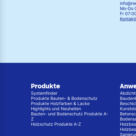
info@r
Mo-Do 0
Fr 07:0
Kontakt
Produkte
Anw
Systemfinder
Abdich
Produkte Bauten- & Bodenschutz
Bauden
Produkte Holzfarben & Lacke
Beschic
Highlights und Neuheiten
Kunstst
Bauten- und Bodenschutz Produkte A-
Betonsc
Z
Bodens
Holzschutz Produkte A-Z
Holzbes
Holzbes
Sanieru